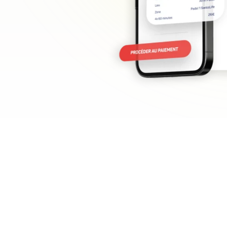
Wir unterstützen be