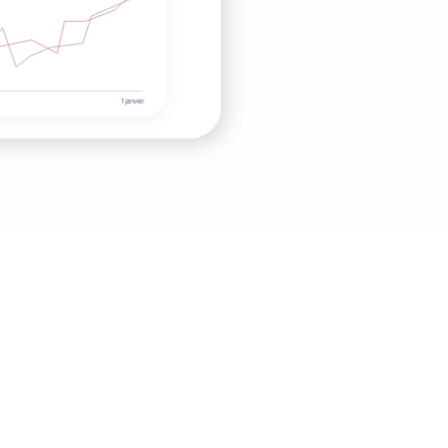
 Schlägersportclubs.