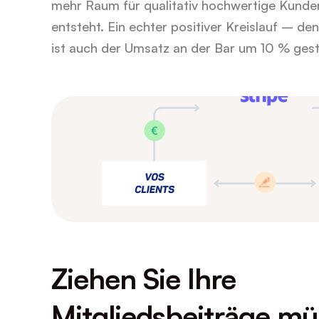
mehr Raum für qualitativ hochwertige Kunde
entsteht. Ein echter positiver Kreislauf – denn
ist auch der Umsatz an der Bar um 10 % gest
Ziehen Sie Ihre 
Mitgliedsbeiträge mü