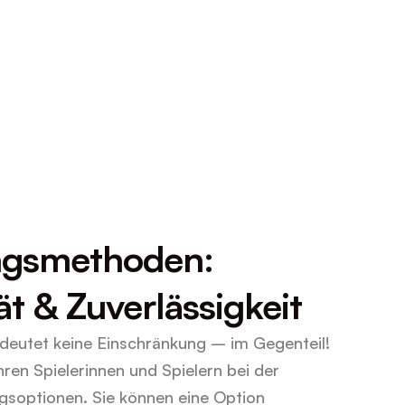
Nachverfolgung & Klärung
Identifizieren Sie ausstehende Zahlungen und 
erinnern Sie betroffene Mitglieder ganz einfach 
daran.
ngsmethoden: 
tät & Zuverlässigkeit
deutet keine Einschränkung – im Gegenteil! 
hren Spielerinnen und Spielern bei der 
soptionen. Sie können eine Option 