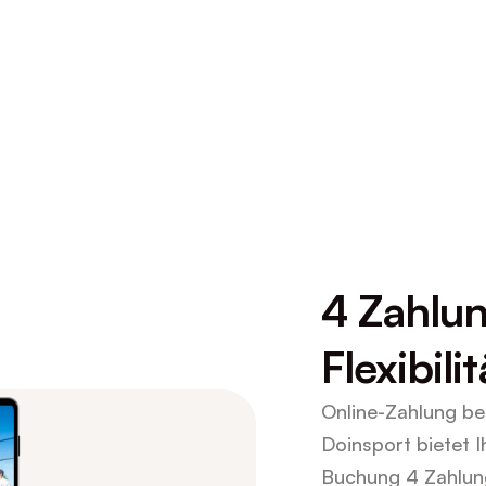
Kartenzahlung
Akzeptieren Sie die gängigsten Kredit- und 
Debitkarten für Ihre Buchungen und 
Dienstleistungen.
4 Zahlu
Flexibili
Online-Zahlung be
Doinsport bietet I
Buchung 4 Zahlung