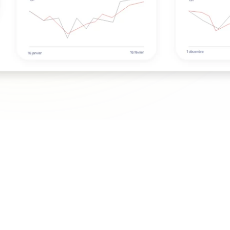
reits die renommiertesten französischsprachigen