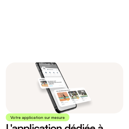
Pour votre Proshop et Clubhouse, encaissez 
directement depuis votre logiciel de gestion. 
Exportez vos bilans grâce aux rapports 
personnalisés et simplifiez la relation avec 
votre comptable. Faites lui aussi gagner du 
temps !
Votre application sur mesure
L'application dédiée à 