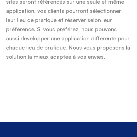
sites seront référencés sur une seule et même 
application, vos clients pourront sélectionner 
leur lieu de pratique et réserver selon leur 
préférence. Si vous préférez, nous pouvons 
aussi développer une application différente pour 
chaque lieu de pratique. Nous vous proposons la 
Faites passer votre club dans une autre dimension
solution la mieux adaptée à vos envies.
Prêt à transformer 
votre club de 
Padel, Tennis & 
Country Club ?
Rejoignez les +1 000 clubs qui font 
confiance à Doinsport. Lancez-vous 