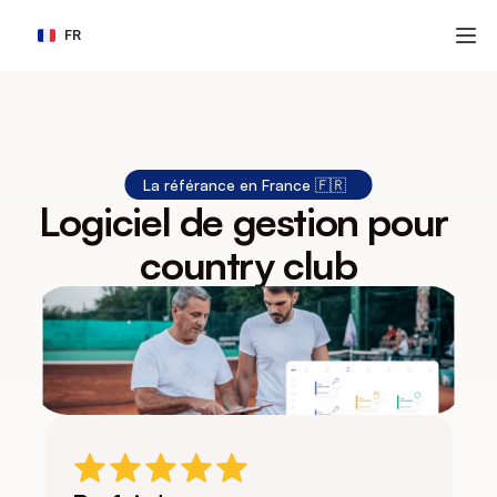
Select Language
FR
La référance en France 🇫🇷  
Logiciel de gestion pour 
country club