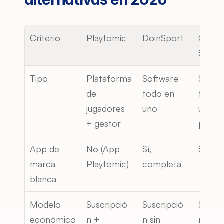
Criterio
Playtomic
DoinSport
Gestio
Sport
Tipo
Plataforma 
Software 
Softwa
de 
todo en 
todo e
jugadores 
uno
uno 
+ gestor
prémi
App de 
No (App 
Sí, 
Sí
marca 
Playtomic)
completa
blanca
Modelo 
Suscripció
Suscripció
Suscri
económico
n + 
n sin 
n