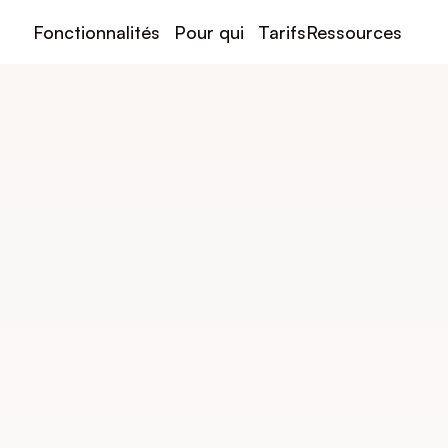
Fonctionnalités
Pour qui
Tarifs
Ressources
Changelog
dernières mises à
dernières features qui sont sorties sur le logiciel Doinspo
encore