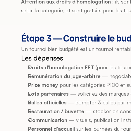
Attention aux droits d'homologation
 : ils s
selon la catégorie, et sont gratuits pour les 
Étape 3 — Construire le bud
Un tournoi bien budgété est un tournoi rentable
Les dépenses
Droits d'homologation FFT
 (pour les tourno
Rémunération du juge-arbitre
 — négociabl
Prize money
 pour les catégories P100 et a
Lots partenaires
 — sollicitez des marques
Balles officielles
 — compter 3 balles par 
Restauration / buvette
 — stocker en consé
Communication
 — visuels, publication Ins
Personnel d'accueil
 sur les journées du tou